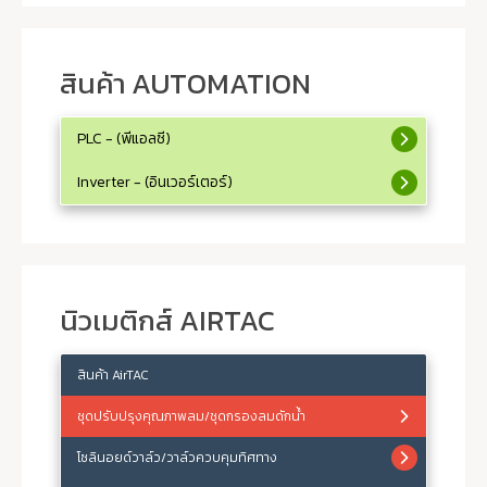
สินค้า AUTOMATION
PLC - (พีแอลซี)
Inverter - (อินเวอร์เตอร์)
นิวเมติกส์ AIRTAC
สินค้า AirTAC
ชุดปรับปรุงคุณภาพลม/ชุดกรองลมดักน้ำ
โซลินอยด์วาล์ว/วาล์วควบคุมทิศทาง