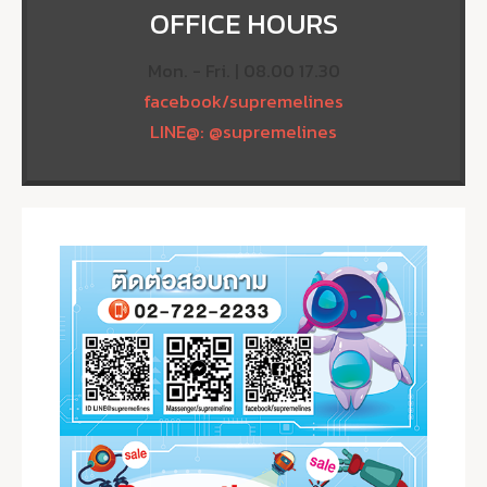
OFFICE HOURS
Mon. - Fri. | 08.00 17.30
facebook/supremelines
LINE@: @supremelines