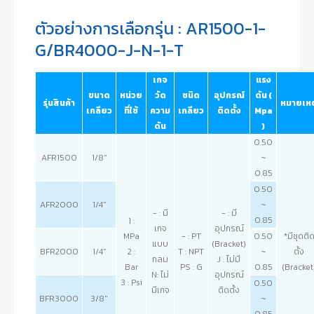
ตัวอย่างการเลือกรุ่น : AR1500-1-
G/BR4000-J-N-1-T
เกจ
แรง
ขนาด
หน่วย
วัด
ชนิด
อุปกรณ์
ดัน (
รุ่นสินค้า
หมายเหต
เกลียว
ที่ใช้
ความ
เกลียว
ติดตั้ง
Mpa
ดัน
)
0.50
AFR1500
1/8"
~
0.85
0.50
AFR2000
1/4"
~
- : มี
- : มี
0.85
1 :
เกจ
อุปกรณ์
MPa
- : PT
0.50
*มีชุดติ
แบบ
(Bracket)
BFR2000
1/4"
2 :
T : NPT
~
ตั้ง
กลม
J : ไม่มี
Bar
PS : G
0.85
(Bracket
N: ไม่
อุปกรณ์
3 : Psi
0.50
มีเกจ
ติดตั้ง
BFR3000
3/8"
~