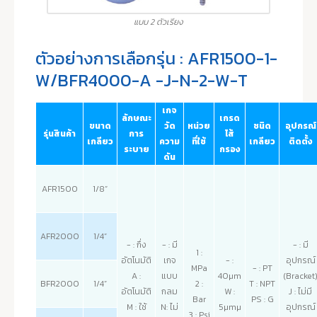
แบบ 2 ตัวเรียง
ตัวอย่างการเลือกรุ่น : AFR1500-1-
W/BFR4000-A -J-N-2-W-T
เกจ
ลักษณะ
เกรด
ขนาด
วัด
หน่วย
ชนิด
อุปกรณ์
รุ่นสินค้า
การ
ไส้
เกลียว
ความ
ที่ใช้
เกลียว
ติดตั้ง
ระบาย
กรอง
ดัน
AFR1500
1/8”
AFR2000
1/4”
- : กึ่ง
- : มี
- : มี
1 :
อัตโนมัติ
เกจ
- :
อุปกรณ์
MPa
- : PT
A :
แบบ
40µm
(Bracket
BFR2000
1/4”
2 :
T : NPT
อัตโนมัติ
กลม
W :
J : ไม่มี
Bar
PS : G
M : ใช้
N: ไม่
5µmµ
อุปกรณ์
3 : Psi