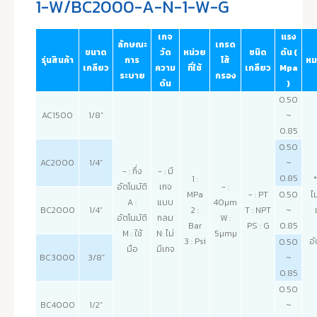
1-W/BC2000-A-N-1-W-G
เกจ
แรง
ลักษณะ
เกรด
ขนาด
วัด
หน่วย
ชนิด
ดัน (
รุ่นสินค้า
การ
ไส้
หม
เกลียว
ความ
ที่ใช้
เกลียว
Mpa
ระบาย
กรอง
ดัน
)
0.50
AC1500
1/8”
~
0.85
0.50
AC2000
1/4”
~
- : กึ่ง
- : มี
0.85
1 :
*
อัตโนมัติ
เกจ
- :
MPa
- : PT
0.50
ไ
A :
แบบ
40µm
BC2000
1/4”
2 :
T : NPT
~
อัตโนมัติ
กลม
W :
Bar
PS : G
0.85
M : ใช้
N: ไม่
5µmµ
3 : Psi
อั
0.50
มือ
มีเกจ
BC3000
3/8”
~
0.85
0.50
BC4000
1/2”
~