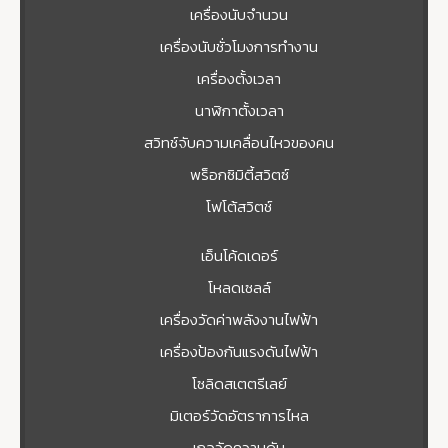
เครื่องนับจำนวน
เครื่องนับชั่วโมงการทำงาน
เครื่องตั้งเวลา
นาฬิกาตั้งเวลา
สวิทช์จับความเคลื่อนไหวของคน
พร็อกซิมิตี้สวิตซ์
โฟโต้สวิตช์
เอ็นโค้ดเดอร์
โหลดเซลล์
เครื่องวัดค่าพลังงานไฟฟ้า
เครื่องป้องกันแรงดันไฟฟ้า
โซลิดสเตตรีเลย์
มิเตอร์วัดอัตราการไหล
เกจวัดความดัน