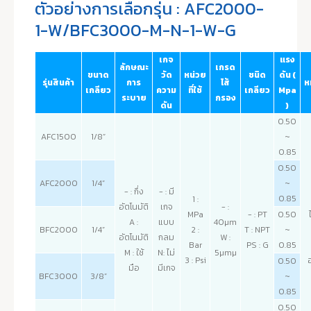
ตัวอย่างการเลือกรุ่น : AFC2000-
1-W/BFC3000-M-N-1-W-G
เกจ
แรง
ลักษณะ
เกรด
ขนาด
วัด
หน่วย
ชนิด
ดัน (
รุ่นสินค้า
การ
ไส้
ห
เกลียว
ความ
ที่ใช้
เกลียว
Mpa
ระบาย
กรอง
ดัน
)
0.50
AFC1500
1/8”
~
0.85
0.50
AFC2000
1/4”
~
- : กึ่ง
- : มี
0.85
1 :
อัตโนมัติ
เกจ
- :
MPa
- : PT
0.50
A :
แบบ
40µm
BFC2000
1/4”
2 :
T : NPT
~
อัตโนมัติ
กลม
W :
Bar
PS : G
0.85
M : ใช้
N: ไม่
5µmµ
3 : Psi
อ
0.50
มือ
มีเกจ
BFC3000
3/8”
~
0.85
0.50