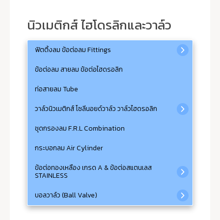
นิวเมติกส์ ไฮโดรลิกและวาล์ว
ฟิตติ้งลม ข้อต่อลม Fittings
ข้อต่อลม สายลม ข้อต่อไฮดรอลิก
ท่อสายลม Tube
วาล์วนิวเมติกส์ โซลีนอยด์วาล์ว วาล์วไฮดรอลิก
ชุดกรองลม F.R.L Combination
กระบอกลม Air Cylinder
ข้อต่อทองเหลือง เกรด A & ข้อต่อสแตนเลส
STAINLESS
บอลวาล์ว (Ball Valve)