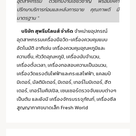
อุตสาหกรรม ด้วยทีมงานเชี่ยวชาญ พร้อมให้คำ
ปรึกษาบริการก่อนและหลังการขาย คุณภาพดี มี
มาตรฐาน "
บริษัท สุพรีมไลนส์ จำกัด
จำหน่ายอุปกรณ์
อุตสาหกรรมเครื่องมือวัด-เครื่องควบคุมแบบ
อัตโนมัติ อาทิเช่น เครื่องควบคุมอุณหภูมิและ
ความชื้น, หัววัดอุณหภูมิ, เครื่องนับจำนวน,
เครื่องตั้งเวลา, เครื่องทอสอบความเป็นฉนวน,
เครื่องวัดแรงดันไฟฟ้าและกระแสไฟฟ้า, แคลมป์
มิเตอร์, มัลติมิเตอร์, มิเตอร์, เทอร์โมมิเตอร์, ฮีต
เตอร์, เทอร์โมคัปเปิล, เซนเซอร์ตรวจจับแบบต่างๆ
เป็นต้น และยังมี เครื่องจักรบรรจุภัณฑ์, เครื่องซีล
สูญญากาศขนาดเล็ก Fresh World