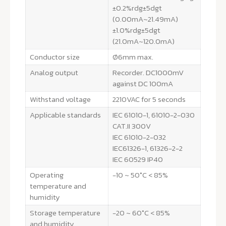
±0.2%rdg±5dgt
(0.00mA~21.49mA)
±1.0%rdg±5dgt
(21.0mA~120.0mA)
Conductor size
Ø6mm max.
Analog output
Recorder. DC1000mV
against DC 100mA
Withstand voltage
2210VAC for 5 seconds
Applicable standards
IEC 61010-1, 61010-2-030
CAT.II 300V
IEC 61010-2-032
IEC61326-1, 61326-2-2
IEC 60529 IP40
Operating
-10 ~ 50°C < 85%
temperature and
humidity
Storage temperature
-20 ~ 60°C < 85%
and humidity