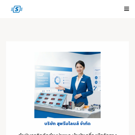
บริษัท สุพรีมไลนส์ จำกัด