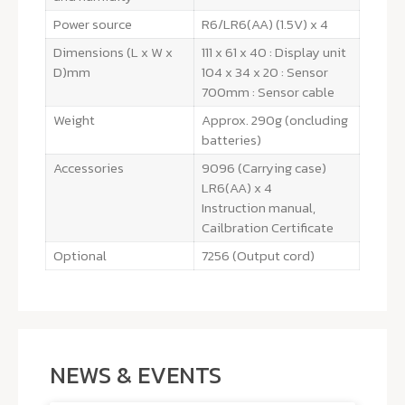
Power source
R6/LR6(AA) (1.5V) x 4
Dimensions (L x W x
111 x 61 x 40 : Display unit
D)mm
104 x 34 x 20 : Sensor
700mm : Sensor cable
Weight
Approx. 290g (oncluding
batteries)
Accessories
9096 (Carrying case)
LR6(AA) x 4
Instruction manual,
Cailbration Certificate
Optional
7256 (Output cord)
NEWS & EVENTS