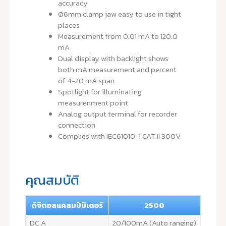
accuracy
Ø6mm clamp jaw easy to use in tight
places
Measurement from 0.01 mA to 120.0
mA
Dual display with backlight shows
both mA measurement and percent
of 4-20 mA span
Spotlight for illuminating
measurenment point
Analog output terminal for recorder
connection
Complies with IEC61010-1 CAT.II 300V
คุณสมบัติ
ดิจิตอลแคลมป์มิเตอร์
2500
DC A
20/100mA (Auto ranging)