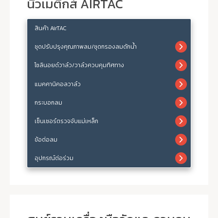
นิวเมติกส์ AIRTAC
สินค้า AirTAC
ชุดปรับปรุงคุณภาพลม/ชุดกรองลมดักน้ำ
โซลินอยด์วาล์ว/วาล์วควบคุมทิศทาง
แมคคานิคอลวาล์ว
กระบอกลม
เซ็นเซอร์ตรวจจับแม่เหล็ก
ข้อต่อลม
อุปกรณ์ต่อร่วม