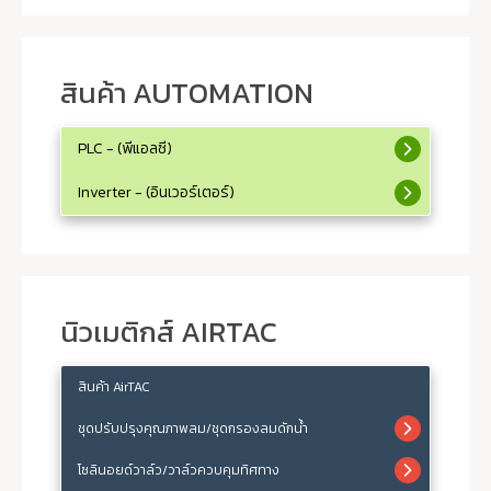
สินค้า AUTOMATION
PLC - (พีแอลซี)
Inverter - (อินเวอร์เตอร์)
นิวเมติกส์ AIRTAC
สินค้า AirTAC
ชุดปรับปรุงคุณภาพลม/ชุดกรองลมดักน้ำ
โซลินอยด์วาล์ว/วาล์วควบคุมทิศทาง