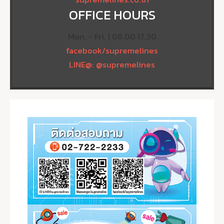
OFFICE HOURS
Mon. - Fri. | 08.00 17.30
facebook/supremelines
LINE@: @supremelines