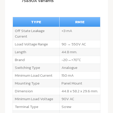
75&90A variants
TYPE
RM1E
Off State Leakage
<3 mA
Current
Load Voltage Range
90 → 550V AC
Length
44.8 mm.
Brand
-20→+70°C
Switching Type
Analogue
Minimum Load Current
150 mA
Mounting Type
Panel Mount
Dimension
44.8 x 58.2 x 29.6 mm.
Minimum Load Voltage
90V AC
Terminal Type
Screw