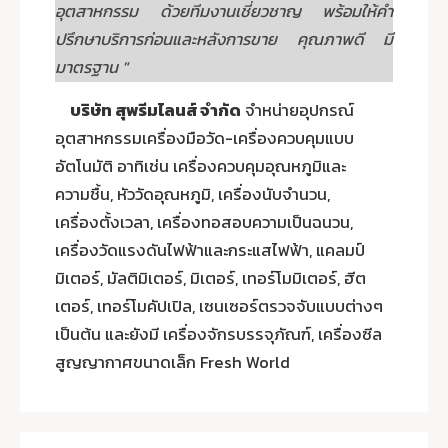
อุตสาหกรรม ด้วยทีมงานเชี่ยวชาญ พร้อมให้คำ
ปรึกษาบริการก่อนและหลังการขาย คุณภาพดี มี
มาตรฐาน "
บริษัท สุพรีมไลนส์ จำกัด
จำหน่ายอุปกรณ์
อุตสาหกรรมเครื่องมือวัด-เครื่องควบคุมแบบ
อัตโนมัติ อาทิเช่น เครื่องควบคุมอุณหภูมิและ
ความชื้น, หัววัดอุณหภูมิ, เครื่องนับจำนวน,
เครื่องตั้งเวลา, เครื่องทอสอบความเป็นฉนวน,
เครื่องวัดแรงดันไฟฟ้าและกระแสไฟฟ้า, แคลมป์
มิเตอร์, มัลติมิเตอร์, มิเตอร์, เทอร์โมมิเตอร์, ฮีต
เตอร์, เทอร์โมคัปเปิล, เซนเซอร์ตรวจจับแบบต่างๆ
เป็นต้น และยังมี เครื่องจักรบรรจุภัณฑ์, เครื่องซีล
สูญญากาศขนาดเล็ก Fresh World