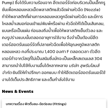
Pump) ซึ่งได้รับความร้อนจาก ฮีตเตอร์รัดท่อบริเวณปั๊มเอ็กทรู
ชันเพื่อหลอมเหลวเม็ดพลาสติกแล้วฉีดผ่านหัวฉีด (Nozzle)
ทำให้พลาสติกที่ผ่านการหลอมเหลวถูกฉีดผ่านหัวฉีด และมีการ
ไหลสม่ำเสมอก่อนเข้าแม่พิมพ์หรือผ่าน หัวฉีดให้ได้เป็นเส้นกลม,
แบนหรือเป็นแผ่น ก่อนลงถึงน้ำเพื่อให้พลาสติกเย็นตัวลง และ
คงรูปร่างแบบนั้นตลอดอายุการใช้งาน จึงจำเป็นต้องมีฮีต
เตอร์ฮอตรันเนอร์รัดที่ปลายหัวฉีดเพื่อให้อุณหภูมิพลาสติก
หลอมเหลว คงที่ประมาณ 1,400 องศา F ตลอดเวลา ตัวฮีต
เตอร์ทำจากวัสดุที่ไม่เป็นสนิมซึ่งมักจะเป็นเหล็กสเตนเลส 304
สามารถนำไปใช้กับงานอื่นได้หลากหลาย
บริษัท สุพรีมไลนส์
จำกัด
ยินดีให้คำปรึกษา ออกแบบ ทำให้ฮีตเตอร์ฮอตรันเนอร์ใช้
งานได้เต็มประสิทธิภาพ และเต็มกำลังใช้งาน
News & Events
บทความเรื่อง ฟิตติ้งลม-ข้อต่อลม (Fittings)