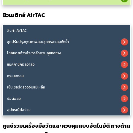
นิวเมติกส์ AirTAC
สินค้า AirTAC
ชุดปรับปรุงคุณภาพลม/ชุดกรองลมดักน้ำ
โซลินอยด์วาล์ว/วาล์วควบคุมทิศทาง
แมคคานิคอลวาล์ว
กระบอกลม
เซ็นเซอร์ตรวจจับแม่เหล็ก
ข้อต่อลม
อุปกรณ์ต่อร่วม
ศูนย์รวมเครื่องมือวัดและควบคุมแบบอัตโนมัติ ทางด้าน