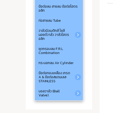
ข้อต่อลม สายลม ข้อต่อไฮดร
อลิก
ท่อสายลม Tube
วาล์วนิวเมติกส์ โซลี
นอยด์วาล์ว วาล์วไฮดร
อลิก
ชุดกรองลม F.R.L
Combination
กระบอกลม Air Cylinder
ข้อต่อทองเหลือง เกรด
A & ข้อต่อสแตนเลส
STAINLESS
บอลวาล์ว (Ball
Valve)