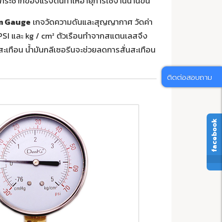
งกระชากของแรงดันทำให้อายุการใช้งานนานขึ้น
m Gauge
เกจวัดความดันและสุญญากาศ วัดค่า
PSI และ kg / cm² ตัวเรือนทำจากสแตนเลสจึง
สะเทือน น้ำมันกลีเซอรีนจะช่วยลดการสั่นสะเทือน
ติดต่อสอบถาม
facebook