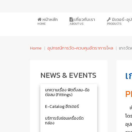
หน้าหลัก
เกี่ยวกับเรา
มิเตอร์-อ
HOME
ABOUT US
PRODUCTS
Home
อุปกรณ์การวัด-ควบคุมอัตราการไหล
เกจวั
เ
NEWS & EVENTS
บทความเรื่อง ฟิตติ้งลม-ข้อ
P
ต่อลม (Fittings)
E-Catalog ฮีตเตอร์
เ
โดร
บริการรับซ่อมเครื่องรัด
กล่อง
อุป