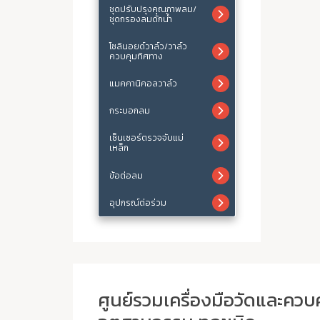
ชุดปรับปรุงคุณภาพลม/
ชุดกรองลมดักน้ำ
โซลินอยด์วาล์ว/วาล์ว
ควบคุมทิศทาง
แมคคานิคอลวาล์ว
กระบอกลม
เซ็นเซอร์ตรวจจับแม่
เหล็ก
ข้อต่อลม
อุปกรณ์ต่อร่วม
ศูนย์รวมเครื่องมือวัดและควบ