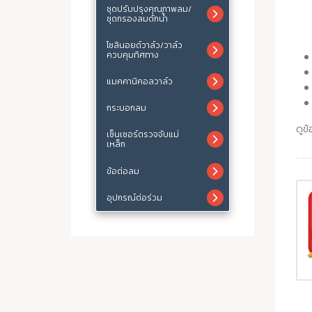
ชุดปรับปรุงคุณภาพลม/
ชุดกรองลมดักน้ำ
โซลินอยด์วาล์ว/วาล์ว
ควบคุมทิศทาง
แมคคานิคอลวาล์ว
กระบอกลม
ดูข้
เซ็นเซอร์ตรวจจับแม่
เหล็ก
ข้อต่อลม
อุปกรณ์ต่อร่วม