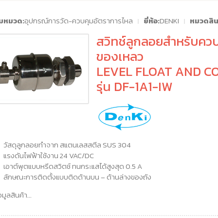
่มหมวด:
อุปกรณ์การวัด-ควบคุมอัตราการไหล
ยี่ห้อ:
DENKI
หมวดสินค
สวิทช์ลูกลอยสำหรับควบ
ของเหลว
LEVEL FLOAT AND C
รุ่น DF-1A1-IW
วัสดุลูกลอยทำจาก สแตนเลสสตีล SUS 304
แรงดันไฟฟ้าใช้งาน 24 VAC/DC
เอาต์พุตแบบหรีดสวิตช์ ทนกระแสได้สูงสุด 0.5 A
ลักษณะการติดตั้งแบบติดด้านบน – ด้านล่างของถัง
อมูลสินค้า...