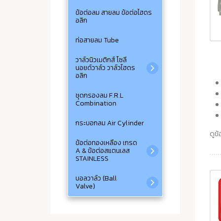
ข้อต่อลม สายลม ข้อต่อไฮดร
อลิก
ท่อสายลม Tube
วาล์วนิวเมติกส์ โซลี
นอยด์วาล์ว วาล์วไฮดร
อลิก
ชุดกรองลม F.R.L
Combination
กระบอกลม Air Cylinder
ดูข้
ข้อต่อทองเหลือง เกรด
A & ข้อต่อสแตนเลส
STAINLESS
บอลวาล์ว (Ball
Valve)