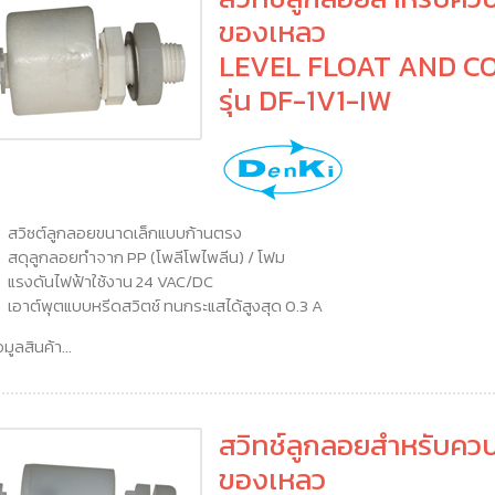
ของเหลว
LEVEL FLOAT AND C
รุ่น DF-1V1-IW
สวิซต์ลูกลอยขนาดเล็กแบบก้านตรง
สดุลูกลอยทำจาก PP (โพลีโพไพลีน) / โฟม
แรงดันไฟฟ้าใช้งาน 24 VAC/DC
เอาต์พุตแบบหรีดสวิตช์ ทนกระแสได้สูงสุด 0.3 A
อมูลสินค้า...
สวิทช์ลูกลอยสำหรับควบ
ของเหลว