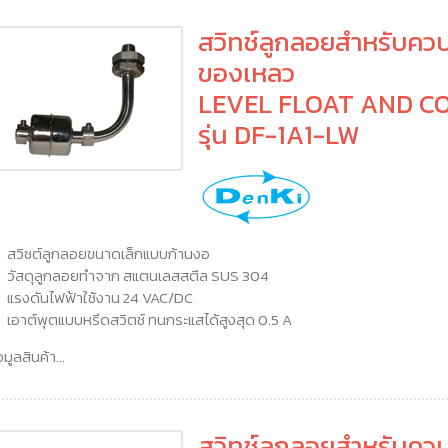
สวิทช์ลูกลอยสำหรับควบ
ของเหลว
LEVEL FLOAT AND C
รุ่น DF-1A1-LW
สวิซต์ลูกลอยขนาดเล็กแบบก้านงอ
วัสดุลูกลอยทำจาก สแตนเลสสตีล SUS 304
แรงดันไฟฟ้าใช้งาน 24 VAC/DC
เอาต์พุตแบบหรีดสวิตช์ ทนกระแสได้สูงสุด 0.5 A
อมูลสินค้า...
สวิทช์ลูกลอยสำหรับควบ