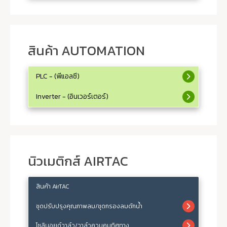
สินค้า AUTOMATION
PLC - (พีแอลซี)
Inverter - (อินเวอร์เตอร์)
นิวเมติกส์ AIRTAC
สินค้า AirTAC
ชุดปรับปรุงคุณภาพลม/ชุดกรองลมดักน้ำ
โซลินอยด์วาล์ว/วาล์วควบคุมทิศทาง