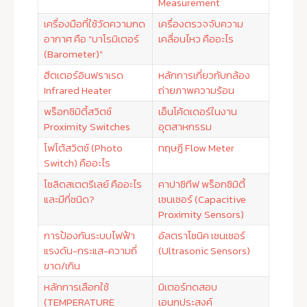
Measurement
เครื่องมือที่ใช้วัดความกด
เครื่องตรวจจับความ
อากาศ คือ "บาโรมิเตอร์
เคลื่อนไหว คืออะไร
(Barometer)"
ฮีตเตอร์อินฟราเรด
หลักการเกี่ยวกับกล้อง
Infrared Heater
ถ่ายภาพความร้อน
พร็อกซิมิตี้สวิตช์
เอ็นโค้ดเดอร์ในงาน
Proximity Switches
อุตสาหกรรม
โฟโต้สวิตช์ (Photo
ทฤษฏี Flow Meter
Switch) คืออะไร
โซลิดสเตตรีเลย์ คืออะไร
คาปาซิทีฟ พร็อกซิมิตี้
และมีกี่ชนิด?
เซนเซอร์ (Capacitive
Proximity Sensors)
การป้องกันระบบไฟฟ้า
อัลตราโซนิค เซนเซอร์
แรงดัน-กระแส-ความถี่
(Ultrasonic Sensors)
ขาด/เกิน
หลักการเลือกใช้
มิเตอร์ทดสอบ
(TEMPERATURE
เอนกประสงค์