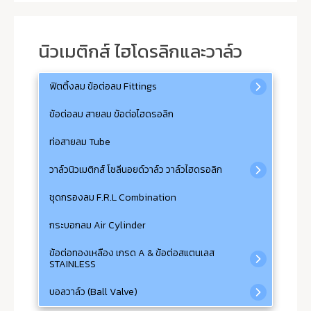
นิวเมติกส์ ไฮโดรลิกและวาล์ว
ฟิตติ้งลม ข้อต่อลม Fittings
ข้อต่อลม สายลม ข้อต่อไฮดรอลิก
ท่อสายลม Tube
วาล์วนิวเมติกส์ โซลีนอยด์วาล์ว วาล์วไฮดรอลิก
ชุดกรองลม F.R.L Combination
กระบอกลม Air Cylinder
ข้อต่อทองเหลือง เกรด A & ข้อต่อสแตนเลส
STAINLESS
บอลวาล์ว (Ball Valve)