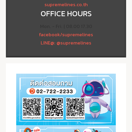
supremelines.co.th
OFFICE HOURS
Mon. - Fri. | 08.00 17.30
facebook/supremelines
LINE@: @supremelines