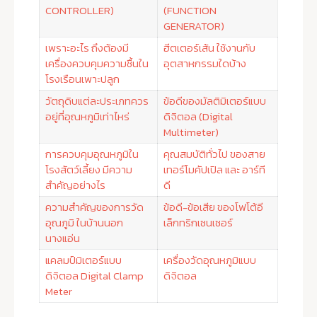
CONTROLLER)
(FUNCTION
GENERATOR)
เพราะอะไร ถึงต้องมี
ฮีตเตอร์เส้น ใช้งานกับ
เครื่องควบคุมความชื้นใน
อุตสาหกรรมใดบ้าง
โรงเรือนเพาะปลูก
วัตถุดิบแต่ละประเภทควร
ข้อดีของมัลติมิเตอร์แบบ
อยู่ที่อุณหภูมิเท่าไหร่
ดิจิตอล (Digital
Multimeter)
การควบคุมอุณหภูมิใน
คุณสมบัติทั่วไป ของสาย
โรงสัตว์เลี้ยง มีความ
เทอร์โมคัปเปิล และ อาร์ที
สำคัญอย่างไร
ดี
ความสำคัญของการวัด
ข้อดี-ข้อเสีย ของโฟโต้อี
อุณภูมิ ในบ้านนอก
เล็กทริกเซนเซอร์
นางแอ่น
แคลมป์มิเตอร์แบบ
เครื่องวัดอุณหภูมิแบบ
ดิจิตอล Digital Clamp
ดิจิตอล
Meter