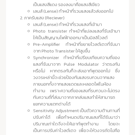
เป็นแสงสีแดง รองลงมาคือแสงสีเขียว
เลนส์ (Lense) ทำหน้าที่รวมแสงแล้วส่งออกไป
ภาครับแสง (Reciever)
เลนส์ (Lense) ทำหน้าที่รวมแสงที่เข้ามา
Photo transister ทำหน้าที่แปลงแสงที่รับเข้ามา
ให้เป็นสัญญานไฟฟ้าออกมาเป็นมิลลิโวลต์
Pre-Amplifier ทำหน้าที่ขยายโวลต์เตจที่รับมา
จาก Photo Transister ให้สูงขึ้น
Synchronizer ทำหน้าที่เปรียบเทียบความถี่ของ
แสงที่รับมาจาก Pulse Modulator ว่าตรงกัน
หรือไม่ หากตรงกันก็จะส่งเอาท์พุตออกไป ซึ่ง
วงจรเหล่านี้จะช่วยป้องกันแสงรบกวนจากแสง
ภายนอกทั้งจากแสงแดดและหลอดไฟในห้อง
ทำงาน เพราะความถี่ของแสงที่รบกวนจะไม่ตรง
กับความถี่ที่ส่งมาจากภาคส่งแสงทำให้สามารถ
แยกความแตกต่างได้
Sensitivity Adjustment เป็นตัวความต้านทานที่
ปรับค่าได้ เพื่อกำหนดปริมาณแสงที่ได้รับมาว่า
ปริมาณเท่าใดจึงจะให้เอาท์พุตทำงาน โดยจะ
เป็นการปรับค่าโวลต์เตจ เพื่อจะให้วงจรถัดไปคือ