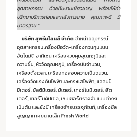
อุตสาหกรรม ด้วยทีมงานเชี่ยวชาญ พร้อมให้คำ
ปรึกษาบริการก่อนและหลังการขาย คุณภาพดี มี
มาตรฐาน "
บริษัท สุพรีมไลนส์ จำกัด
จำหน่ายอุปกรณ์
อุตสาหกรรมเครื่องมือวัด-เครื่องควบคุมแบบ
อัตโนมัติ อาทิเช่น เครื่องควบคุมอุณหภูมิและ
ความชื้น, หัววัดอุณหภูมิ, เครื่องนับจำนวน,
เครื่องตั้งเวลา, เครื่องทอสอบความเป็นฉนวน,
เครื่องวัดแรงดันไฟฟ้าและกระแสไฟฟ้า, แคลมป์
มิเตอร์, มัลติมิเตอร์, มิเตอร์, เทอร์โมมิเตอร์, ฮีต
เตอร์, เทอร์โมคัปเปิล, เซนเซอร์ตรวจจับแบบต่างๆ
เป็นต้น และยังมี เครื่องจักรบรรจุภัณฑ์, เครื่องซีล
สูญญากาศขนาดเล็ก Fresh World