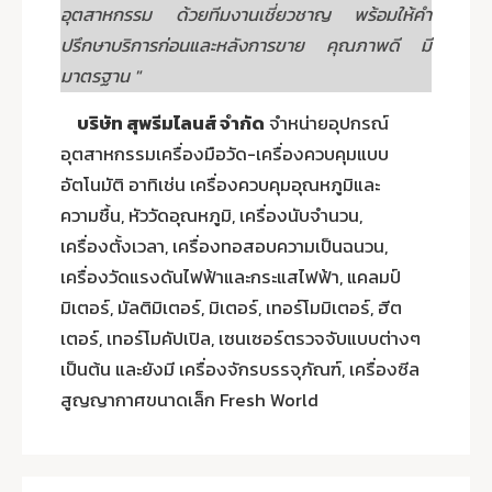
อุตสาหกรรม ด้วยทีมงานเชี่ยวชาญ พร้อมให้คำ
ปรึกษาบริการก่อนและหลังการขาย คุณภาพดี มี
มาตรฐาน "
บริษัท สุพรีมไลนส์ จำกัด
จำหน่ายอุปกรณ์
อุตสาหกรรมเครื่องมือวัด-เครื่องควบคุมแบบ
อัตโนมัติ อาทิเช่น เครื่องควบคุมอุณหภูมิและ
ความชื้น, หัววัดอุณหภูมิ, เครื่องนับจำนวน,
เครื่องตั้งเวลา, เครื่องทอสอบความเป็นฉนวน,
เครื่องวัดแรงดันไฟฟ้าและกระแสไฟฟ้า, แคลมป์
มิเตอร์, มัลติมิเตอร์, มิเตอร์, เทอร์โมมิเตอร์, ฮีต
เตอร์, เทอร์โมคัปเปิล, เซนเซอร์ตรวจจับแบบต่างๆ
เป็นต้น และยังมี เครื่องจักรบรรจุภัณฑ์, เครื่องซีล
สูญญากาศขนาดเล็ก Fresh World