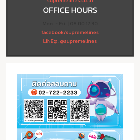
supremelines.co.th
OFFICE HOURS
Mon. - Fri. | 08.00 17.30
facebook/supremelines
LINE@: @supremelines