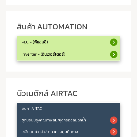
สินค้า AUTOMATION
PLC - (พีแอลซี)
Inverter - (อินเวอร์เตอร์)
นิวเมติกส์ AIRTAC
สินค้า AirTAC
ชุดปรับปรุงคุณภาพลม/ชุดกรองลมดักน้ำ
โซลินอยด์วาล์ว/วาล์วควบคุมทิศทาง