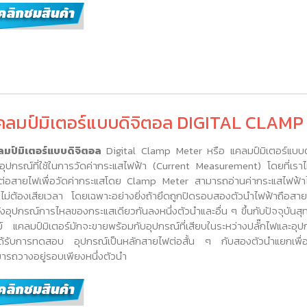
คลมป์มิเตอร์แบบดิจิตอล DIGITAL CLAM
มป์มิเตอร์แบบดิจิตอล
Digital Clamp Meter หรือ แคลมป์มิเตอร์แบบต
นอุปกรณ์ที่ใช้ในการวัดค่ากระแสไฟฟ้า (Current Measurement) โดยที่เราไ
ต่อสายไฟเพื่อวัดค่ากระแสโดย Clamp Meter สามารถอ่านค่ากระแสไฟฟ้าไ
ไม่ต้องเสียเวลา โดยเฉพาะอย่างยิ่งถ้ายึดถูกปิดรอบสองตัวนำไฟฟ้าถือสาย
ังอุปกรณ์การไหลของกระแสเดียวกันลงหนึ่งตัวนำและอื่น ๆ ขึ้นกับปัจจุบันสุ
ย์ แคลมป์มิเตอร์มักจะขายพร้อมกับอุปกรณ์ที่เสียบในระหว่างปลั๊กไฟและอุปก
ด้รับการทดสอบ อุปกรณ์เป็นหลักสายไฟต่อสั้น ๆ กับสองตัวนำแยกเพื่อใ
ารถวางอยู่รอบเพียงหนึ่งตัวนำ