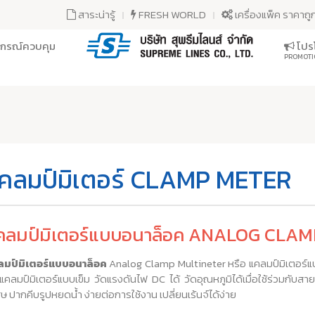
สาระน่ารู้
FRESH WORLD
เครื่องแพ็ค ราคาถู
ุปกรณ์ควบคุม
โปรโ
PROMOTI
คลมป์มิเตอร์ CLAMP METER
คลมป์มิเตอร์แบบอนาล็อค ANALOG CLA
มป์มิเตอร์แบบอนาล็อค
Analog Clamp Multineter หรือ แคลมป์มิเตอร์แ
นแคลมป์มิเตอร์แบบเข็ม วัดแรงดันไฟ DC ได้ วัดอุณหภูมิได้เมื่อใช้ร่วมกับสายว
ศษ ปากคีบรูปหยดน้ำ ง่ายต่อการใช้งาน เปลี่ยนเร้นจ์ได้ง่าย