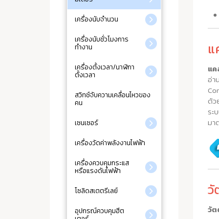
เครื่องนับจำนวน
เครื่องนับชั่วโมงการ
แ
ทำงาน
เครื่องตั้งเวลา/นาฬิกา
แคล
ตั้งเวลา
อ่า
Con
สวิทช์จับความเคลื่อนไหวของ
ด้ว
คน
ระบ
มาต
เซนเซอร์
เครื่องวัดค่าพลังงานไฟฟ้า
เครื่องควบคุมกระแส
หรือแรงดันไฟฟ้า
ว
โซลิดสเตตรีเลย์
วัต
อุปกรณ์ควบคุมฮีต
เตอร์