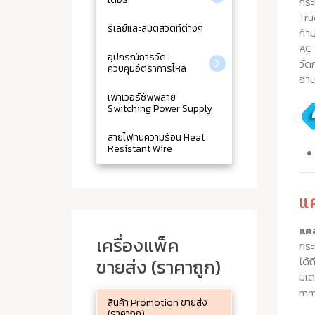
กระ
Tru
รีเลย์และลิมิตสวิตท์ต่างๆ
ก้า
AC 
อุปกรณ์การวัด-
วัด
ควบคุมอัตราการไหล
อ่า
เพาเวอร์ซัพพลาย
Switching Power Supply
สายไฟทนความร้อน Heat
Resistant Wire
แ
แคล
เครื่องแพ็ค
กระ
ขายส่ง (ราคาถูก)
ได้
มิเ
mm
สินค้า Promotion ขายส่ง
(ราคาถูก)