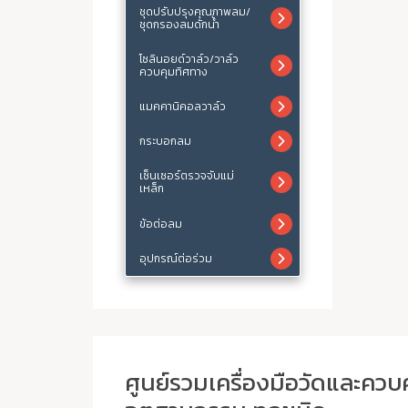
ชุดปรับปรุงคุณภาพลม/
ชุดกรองลมดักน้ำ
โซลินอยด์วาล์ว/วาล์ว
ควบคุมทิศทาง
แมคคานิคอลวาล์ว
กระบอกลม
เซ็นเซอร์ตรวจจับแม่
เหล็ก
ข้อต่อลม
อุปกรณ์ต่อร่วม
ศูนย์รวมเครื่องมือวัดและควบ