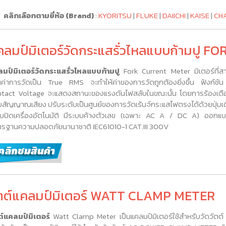
คลิกเลือกตามยี่ห้อ (Brand)
:
KYORITSU
|
FLUKE
|
DAIICHI
|
KAISE
|
CH
คลมป์มิเตอร์วัดกระแสรั่วไหลแบบก้ามปู
มป์มิเตอร์วัดกระแสรั่วไหลแบบก้ามปู
Fork Current Meter มิเตอร์ที่ส
นค่าการวัดเป็น True RMS จะทำให้ค่าของการวัดถูกต้องยิ่งขึ้น ฟังก์ช
tact Voltage จะแสดงสถานะของแรงดันไฟสลับในขณะนั้น โดยการร้องเตือน
ยสัญญาณเสียง ปรับระดับเป็นศูนย์ของการวัดเร้นจ์กระแสไฟตรงได้ด้วยปุ่มเด
บปิดเครื่องอัตโนมัติ มีระบบค้างตัวเลข (เฉพาะ AC A / DC A) ออกแ
รฐานความปลอดภัยนานาชาติ IEC61010-1 CAT.III 300V
ัตต์แคลมป์มิเตอร์ WATT CLAMP METER
ต์แคลมป์มิเตอร์
Watt Clamp Meter เป็นแคลมป์มิเตอร์ใช้สำหรับวัดวัตต