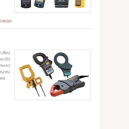
|
HIOKI
 เสียง
ระจัด
ๆเหลว
สัญญาณ
ลผล