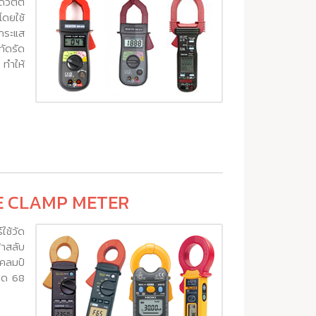
ดวัตต์
โดยใช้
ดกระแส
ัดรัด
 ทำให้
AGE CLAMP METER
ใช้วัด
้าสลับ
แคลมป์
าด 68