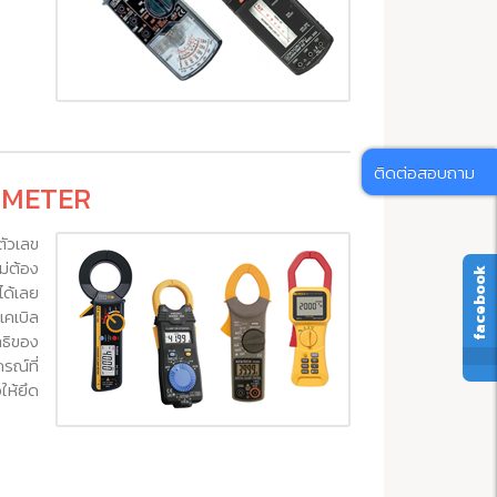
ติดต่อสอบถาม
P METER
ัวเลข
ม่ต้อง
facebook
ด้เลย
เคเบิล
ทธิของ
รณ์ที่
ห้ยึด