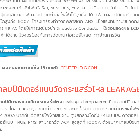
ทัดรัด เป็นแคลมป์มิเตอร์ใช้สำหรับวัดวัตต์ AC POWER CLAMP METER วั
e Power (กำลังไฟแท้จริง), ACV, DCV, ACA, ความต้านทาน, ไดโอด วัดวัตต์
มปูแบบอินดัคทีฟแคลมป์ วัดกำลังไฟฟ้าได้สูงถึง 10 kW แคลมป์มิเตอร์ที่วั
ได้สูงถึง 600A โครงเครื่องทำจากพลาสติก ABS แข็งแรงทนทานขนาดกะท
กระแส AC โดยใช้การเหนี่ยวนำ (Inductive Conductor) ใช้จอแสดงผล LCD
นค่าได้ง่าย มีวงจรป้องกันการวัดเกิน (โอเวอร์โหลด) ทุกย่านการวัด
คลิกเลือกตามยี่ห้อ (Brand)
:
CENTER
|
DIGICON
คลมป์มิเตอร์แบบวัดกระแสรั่วไหล LEAK
มป์มิเตอร์แบบวัดกระแสรั่วไหล
Leakage Clamp Meter เป็นแคลมป์มิเตอร์
แสรั่วไหล ปากคีบรูปหยดน้ำ สะดวกต่อการใช้งาน สามารถวัดค่ากระแสไฟฟ
ถึง 200A ปากคีบ วัดสายไฟฟ้าเส้นผ่าน ศูนย์กลางได้ถึง 24 มม. และ ดิจิตอล
ตอร์แบบ TRUE-RMS สามารถวัด ACA สูงสุดที่ 1000A ด้วยปากแคลมป์ขน
.