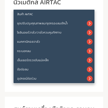
นิวเมติกส์ AIRTAC
สินค้า AirTAC
ชุดปรับปรุงคุณภาพลม/ชุดกรองลมดักน้ำ
โซลินอยด์วาล์ว/วาล์วควบคุมทิศทาง
แมคคานิคอลวาล์ว
กระบอกลม
เซ็นเซอร์ตรวจจับแม่เหล็ก
ข้อต่อลม
อุปกรณ์ต่อร่วม