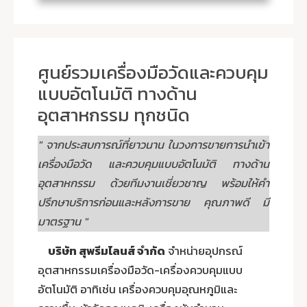
ศูนย์รวมเครื่องมือวัดและควบคุม
แบบอัตโนมัติ ทางด้าน
อุตสาหกรรม ทุกชนิด
" จากประสบการณ์ที่ยาวนาน ในวงการขายการนำเข้า
เครื่องมือวัด และควบคุมแบบอัตโนมัติ ทางด้าน
อุตสาหกรรม ด้วยทีมงานเชี่ยวชาญ พร้อมให้คำ
ปรึกษาบริการก่อนและหลังการขาย คุณภาพดี มี
มาตรฐาน "
บริษัท สุพรีมไลนส์ จำกัด
จำหน่ายอุปกรณ์
อุตสาหกรรมเครื่องมือวัด-เครื่องควบคุมแบบ
อัตโนมัติ อาทิเช่น เครื่องควบคุมอุณหภูมิและ