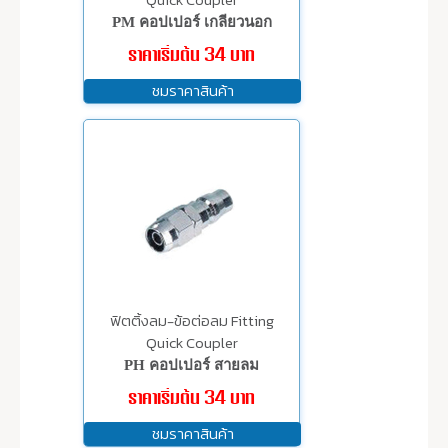
PM คอปเปอร์ เกลียวนอก
ราคาเริ่มต้น 34 บาท
ชมราคาสินค้า
ฟิตติ้งลม-ข้อต่อลม Fitting
Quick Coupler
PH คอปเปอร์ สายลม
ราคาเริ่มต้น 34 บาท
ชมราคาสินค้า