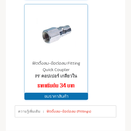
ฟิตติ้งลม-ข้อต่อลม Fitting
Quick Coupler
PF คอปเปอร์ เกลียวใน
ราคาเริ่มต้น 34 บาท
ชมราคาสินค้า
ฟิตติ้งลม-ข้อต่อลม (Fittings)
ความรู้เพิ่มเติม : 