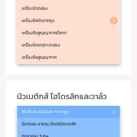
เครื่องรัดกล่อง
เครื่องซีลปิดปากถุง
เครื่องซีลสูญญากาศมือกด
เครื่องปิดเทปกาวกล่อง
เครื่องซีลสูญญากาศ
นิวเมติกส์ ไฮโดรลิกและวาล์ว
ฟิตติ้งลม ข้อต่อลม Fittings
ข้อต่อลม สายลม ข้อต่อไฮดรอลิก
ท่อสายลม Tube