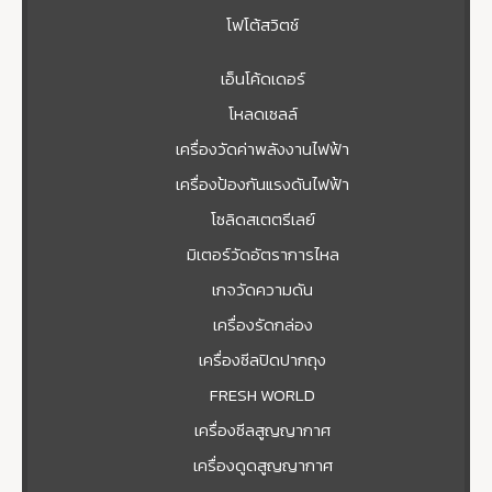
โฟโต้สวิตช์
เอ็นโค้ดเดอร์
โหลดเซลล์
เครื่องวัดค่าพลังงานไฟฟ้า
เครื่องป้องกันแรงดันไฟฟ้า
โซลิดสเตตรีเลย์
มิเตอร์วัดอัตราการไหล
เกจวัดความดัน
เครื่องรัดกล่อง
เครื่องซีลปิดปากถุง
FRESH WORLD
เครื่องซีลสูญญากาศ
เครื่องดูดสูญญากาศ