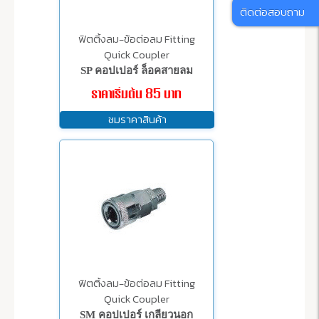
ติดต่อสอบถาม
ฟิตติ้งลม-ข้อต่อลม Fitting
Quick Coupler
SP คอปเปอร์ ล็อคสายลม
ราคาเริ่มต้น 85 บาท
ชมราคาสินค้า
ฟิตติ้งลม-ข้อต่อลม Fitting
Quick Coupler
SM คอปเปอร์ เกลียวนอก