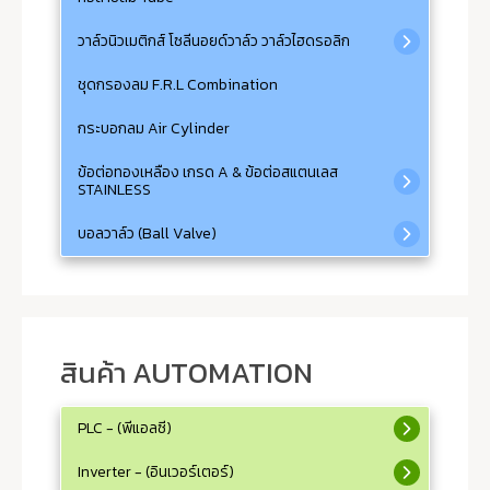
วาล์วนิวเมติกส์ โซลีนอยด์วาล์ว วาล์วไฮดรอลิก
ชุดกรองลม F.R.L Combination
กระบอกลม Air Cylinder
ข้อต่อทองเหลือง เกรด A & ข้อต่อสแตนเลส
STAINLESS
บอลวาล์ว (Ball Valve)
สินค้า AUTOMATION
PLC - (พีแอลซี)
Inverter - (อินเวอร์เตอร์)