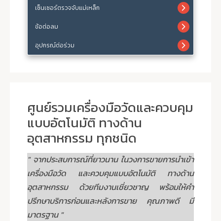
เซ็นเซอร์ตรวจจับแม่เหล็ก
ข้อต่อลม
อุปกรณ์ต่อร่วม
ศูนย์รวมเครื่องมือวัดและควบคุม
แบบอัตโนมัติ ทางด้าน
อุตสาหกรรม ทุกชนิด
" จากประสบการณ์ที่ยาวนาน ในวงการขายการนำเข้า
เครื่องมือวัด และควบคุมแบบอัตโนมัติ ทางด้าน
อุตสาหกรรม ด้วยทีมงานเชี่ยวชาญ พร้อมให้คำ
ปรึกษาบริการก่อนและหลังการขาย คุณภาพดี มี
มาตรฐาน "