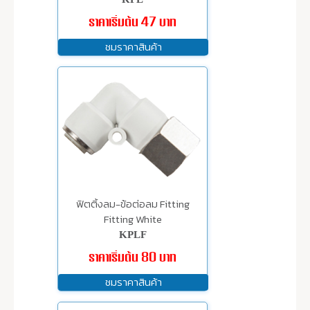
ราคาเริ่มต้น 47 บาท
ชมราคาสินค้า
ฟิตติ้งลม-ข้อต่อลม Fitting
Fitting White
KPLF
ราคาเริ่มต้น 80 บาท
ชมราคาสินค้า