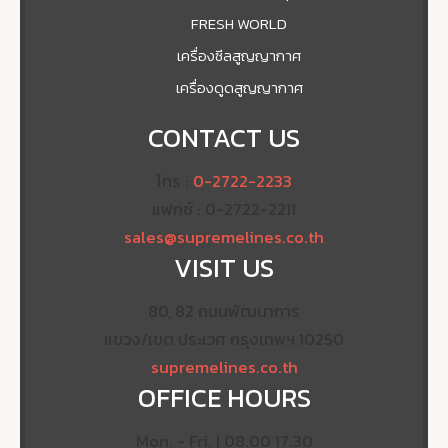
FRESH WORLD
เครื่องซีลสูญญากาศ
เครื่องดูดสูญญากาศ
CONTACT US
โทร :
0-2722-2233
แฟกซ์ : 0-2722-2211
sales@supremelines.co.th
VISIT US
80, 82 ถนนพัฒนาการ
แขวง/เขต ประเวศ กรุงเทพฯ 10250
supremelines.co.th
OFFICE HOURS
Mon. - Fri. | 08.00 17.30