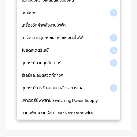
สวิทช์จับความเคลื่อนไหวของคน
เซนเซอร์
เครื่องวัดค่าพลังงานไฟฟ้า
เครื่องควบคุมกระแสหรือแรงดันไฟฟ้า
โซลิดสเตตรีเลย์
อุปกรณ์ควบคุมฮีตเตอร์
รีเลย์และลิมิตสวิตท์ต่างๆ
อุปกรณ์การวัด-ควบคุมอัตราการไหล
เพาเวอร์ซัพพลาย Switching Power Supply
สายไฟทนความร้อน Heat Resistant Wire