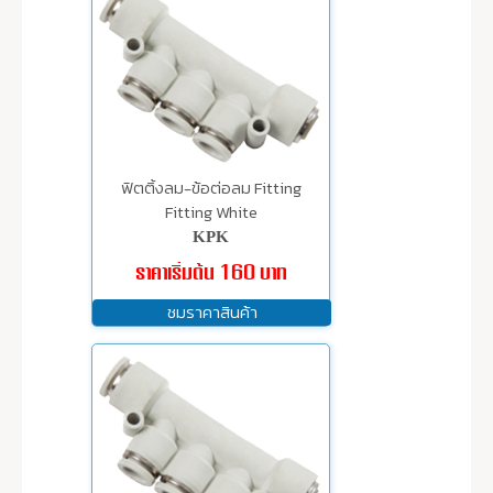
ฟิตติ้งลม-ข้อต่อลม Fitting
Fitting White
KPK
ราคาเริ่มต้น 160 บาท
ชมราคาสินค้า