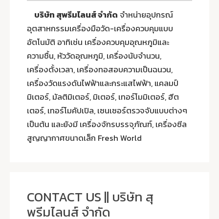
บริษัท สุพรีมไลนส์ จำกัด
จำหน่ายอุปกรณ์
อุตสาหกรรมเครื่องมือวัด-เครื่องควบคุมแบบ
อัตโนมัติ อาทิเช่น เครื่องควบคุมอุณหภูมิและ
ความชื้น, หัววัดอุณหภูมิ, เครื่องนับจำนวน,
เครื่องตั้งเวลา, เครื่องทอสอบความเป็นฉนวน,
เครื่องวัดแรงดันไฟฟ้าและกระแสไฟฟ้า, แคลมป์
มิเตอร์, มัลติมิเตอร์, มิเตอร์, เทอร์โมมิเตอร์, ฮีต
เตอร์, เทอร์โมคัปเปิล, เซนเซอร์ตรวจจับแบบต่างๆ
เป็นต้น และยังมี เครื่องจักรบรรจุภัณฑ์, เครื่องซีล
สูญญากาศขนาดเล็ก Fresh World
CONTACT US || บริษัท สุ
พรีมไลนส์ จำกัด