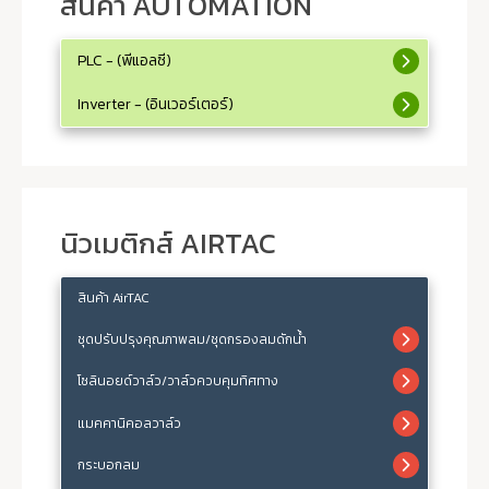
สินค้า AUTOMATION
PLC - (พีแอลซี)
Inverter - (อินเวอร์เตอร์)
นิวเมติกส์ AIRTAC
สินค้า AirTAC
ชุดปรับปรุงคุณภาพลม/ชุดกรองลมดักน้ำ
โซลินอยด์วาล์ว/วาล์วควบคุมทิศทาง
แมคคานิคอลวาล์ว
กระบอกลม