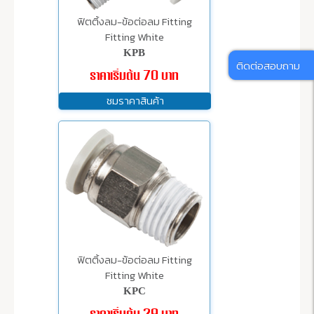
ฟิตติ้งลม-ข้อต่อลม Fitting
Fitting White
KPB
ติดต่อสอบถาม
ราคาเริ่มต้น 70 บาท
ชมราคาสินค้า
ฟิตติ้งลม-ข้อต่อลม Fitting
Fitting White
KPC