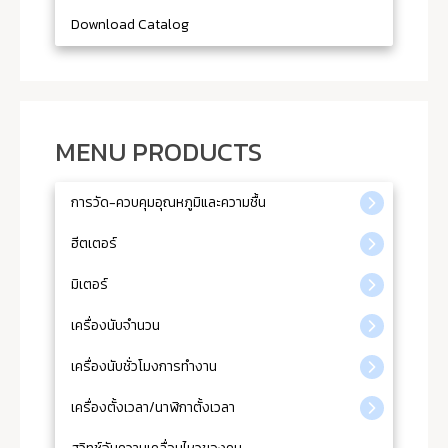
Download Catalog
MENU PRODUCTS
การวัด-ควบคุมอุณหภูมิและความชื้น
ฮีตเตอร์
มิเตอร์
เครื่องนับจำนวน
เครื่องนับชั่วโมงการทำงาน
เครื่องตั้งเวลา/นาฬิกาตั้งเวลา