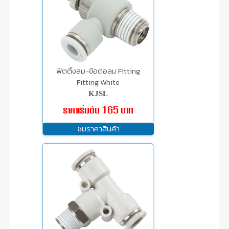
ฟิตติ้งลม-ข้อต่อลม Fitting
Fitting White
KJSL
ราคาเริ่มต้น 165 บาท
ชมราคาสินค้า