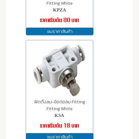
Fitting White
KPZA
ราคาเริ่มต้น 80 บาท
ชมราคาสินค้า
ฟิตติ้งลม-ข้อต่อลม Fitting
Fitting White
KSA
ราคาเริ่มต้น 18 บาท
ชมราคาสินค้า