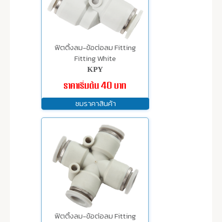
ฟิตติ้งลม-ข้อต่อลม Fitting
Fitting White
KPY
ราคาเริ่มต้น 40 บาท
ชมราคาสินค้า
ฟิตติ้งลม-ข้อต่อลม Fitting