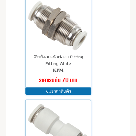
ฟิตติ้งลม-ข้อต่อลม Fitting
Fitting White
KPM
ราคาเริ่มต้น 70 บาท
ชมราคาสินค้า