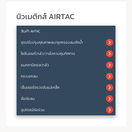
นิวเมติกส์ AIRTAC
สินค้า AirTAC
ชุดปรับปรุงคุณภาพลม/ชุดกรองลมดักน้ำ
โซลินอยด์วาล์ว/วาล์วควบคุมทิศทาง
แมคคานิคอลวาล์ว
กระบอกลม
เซ็นเซอร์ตรวจจับแม่เหล็ก
ข้อต่อลม
อุปกรณ์ต่อร่วม